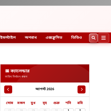
ইফস্টাইল
অপরাধ
এক্সক্লুসিভ
ভিডিও
📅 ক্যালেন্ডার
তারিখ নির্বাচন করুন
আগস্ট 2026
সোম
মঙ্গল
বুধ
বৃহ
শুক্র
শনি
রবি
27
28
29
30
31
1
2