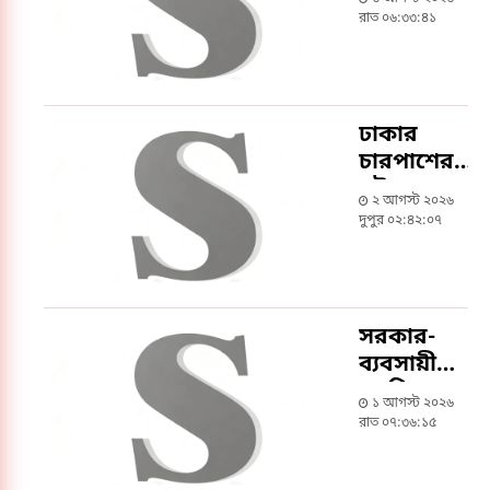
প্যানেল
রাত ০৬:৩৩:৪১
স্থাপনের
নির্দেশ
প্রধানমন্ত্রীর
ঢাকার
চারপাশের
নৌপথগুলো
২ আগস্ট ২০২৬
সচল করার
দুপুর ০২:৪২:০৭
নির্দেশ
প্রধানমন্ত্রীর
সরকার-
ব্যবসায়ীদের
সমন্বিত
১ আগস্ট ২০২৬
প্রচেষ্টায়
রাত ০৭:৩৬:১৫
অর্থনীতিতে
ইতিবাচক