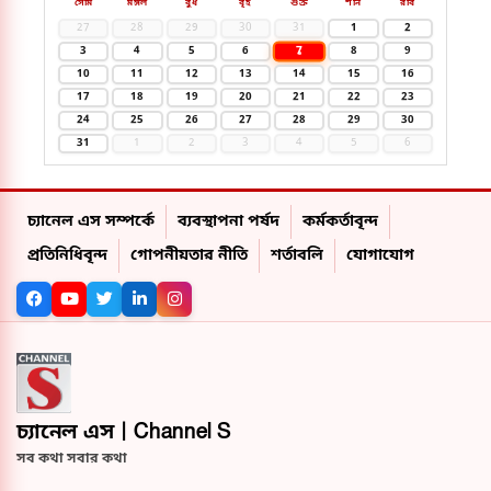
সোম
মঙ্গল
বুধ
বৃহ
শুক্র
শনি
রবি
27
28
29
30
31
1
2
7
3
4
5
6
8
9
10
11
12
13
14
15
16
17
18
19
20
21
22
23
24
25
26
27
28
29
30
31
1
2
3
4
5
6
চ্যানেল এস সম্পর্কে
ব্যবস্থাপনা পর্ষদ
কর্মকর্তাবৃন্দ
প্রতিনিধিবৃন্দ
গোপনীয়তার নীতি
শর্তাবলি
যোগাযোগ
চ্যানেল এস | Channel S
সব কথা সবার কথা