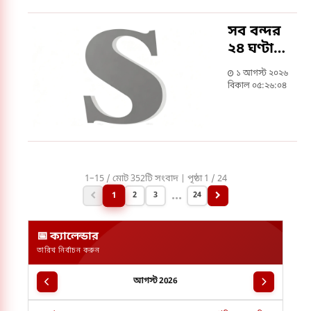
পরিবর্তন
সম্ভব :
সব বন্দর
প্রধানমন্ত্রী
২৪ ঘণ্টা
চালু রাখার
১ আগস্ট ২০২৬
নির্দেশ
বিকাল ০৫:২৬:০৪
প্রধানমন্ত্রীর
1–15 / মোট 352টি সংবাদ | পৃষ্ঠা 1 / 24
...
1
2
3
24
📅 ক্যালেন্ডার
তারিখ নির্বাচন করুন
আগস্ট 2026