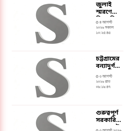
জুলাই
স্মরণে
বিএনপির
৪ আগস্ট
আলোচনা
২০২৬ সকাল
সভায়
১০:২৫:৪৫
বক্তব্য
রাখবেন
প্রধানমন্ত্রী
চট্টগ্রামের
বন্যাদুর্গত
৩
৩ আগস্ট
উপজেলা
২০২৬ রাত
সফর
০৯:১৯:৪৭
করবেন
প্রধানমন্ত্রী
গুরুত্বপূর্ণ
সরকারি
ভবনে সৌর
৩ আগস্ট ২০২৬