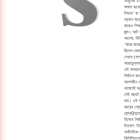
আধুনিক ইত
ক্ষমতা রা
লিডার’ বা 
প্রধান আধ
মাঝেও শিক
জন্ম। আট ভ
আলেম, যিন
‘মাঝে মাঝ
ছিলেন মেধা
লেবাস (পা
আয়াতুল্লাহ
এই অপরাধে 
নির্যাতন 
আপসহীন নেত
খামেনেই দ্
সেই বছরই 
যায়। এই ঘ
বছরের প্রে
কেন্দ্রবিন
হিসেবে নি
উত্থান: তি
অর্থনৈতিক
ফিলিস্তিনে