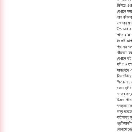
মিলিয়ে এখা
যেখানে সম
লাল কাঁকড়া
ভাসমান মাছ
উপভোগ করত
পরিবার বা 
নিজেই আপন
প্রান্তে 
গাছিয়ার চর
যেখানে হরি
দ্বীপ ও তা
সাগরপথে এ
কিলোমিটার
শীতকাল। এ
যেসব সুবি
রাতের জন্য
উঠতে পারে
বনভূমির ভে
জন্য রয়েছে
কটেজসহ ভ্র
প্রতিষ্ঠান
যোগাযোগের