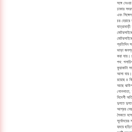
সঙ্গে নেওয়
ঢাকার সদরঘ
এবং সিঙ্গে
চর হেয়ারে
যাত্রাবাড়ী
মোটরসাইকে
মোটরসাইকেল
প্রতিদিন স
ভাড়া জনপ্
করা যায়। চ
পথ: গলাচি
কুয়াকাটা স
আসা যায়। 
রয়েছে ৪ ক
আছে ঝাউগা
গোলপাতা, 
বিদেশী অতি
দুলতে দুল
আশ্রয় নেয়
সৈকতে বসে
সূর্যোদয়ের
হৃদয়ে ছড়ি