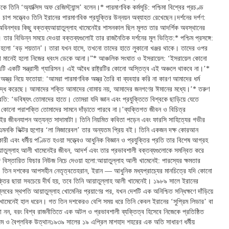
ে তিনি ‘অ্যাক্সিস অফ রেজিস্ট্যান্স’ বলেন।* পারমাণবিক কর্মসূচি: পশ্চিমা বিশ্বের প্রচণ্ড
 ও চাপ সত্ত্বেও তিনি ইরানের পারমাণবিক প্রযুক্তির উন্নয়ন অব্যাহত রেখেছেন।দর্শনের দর্পণ:
অবিনশ্বর কিছু বক্তব্যআয়াতুল্লাহ খামেনেইর শাসনকাল ছিল মূলত তার আদর্শিক অবস্থানের
তার বিভিন্ন সময়ে দেওয়া বক্তব্যগুলোই তার রাজনৈতিক দর্শনের মূল ভিত্তি:* পশ্চিম প্রসঙ্গে:
হলো ‘বড় শয়তান’। তারা যখন হাসে, তখনো তাদের হাতে লুকানো খঞ্জর থাকে। তাদের ওপর
রা মানেই হলো নিজের ধ্বংস ডেকে আনা।”* আঞ্চলিক সংঘাত ও ইসরায়েল: ‘ইসরায়েল কোনো
, এটি একটি সন্ত্রাসী গ্যারিসন। এই অবৈধ রাষ্ট্রটির কোনো অস্তিত্ব এই অঞ্চলে থাকবে না।’*
অস্ত্র নিয়ে ফতোয়া: ‘আমরা পারমাণবিক অস্ত্র তৈরি বা ব্যবহার করি না কারণ আমাদের ধর্ম
িদ্ধ করেছে। আমাদের শক্তি আমাদের বোমায় নয়, আমাদের জনগণের ঈমানের মধ্যে।’* তরুণ
প্রতি: ‘ভবিষ্যৎ তোমাদের হাতে। তোমরা যদি জ্ঞান এবং প্রযুক্তিতে বিশ্বকে ছাড়িয়ে যেতে
 কোনো পরাশক্তি তোমাদের সামনে দাঁড়াতে পারবে না।’ব্যক্তিগত জীবন ও বিচিত্র
নেইর জীবনযাপন অত্যন্ত সাদামাটা। তিনি নিয়মিত কবিতা পড়েন এবং ফারসি সাহিত্যের গভীর
এমনকি ভিক্টর হুগোর ‘লা মিজারেবল’ তার অন্যতম প্রিয় বই। তিনি একজন দক্ষ কোরআন
রী এবং ধর্মীয় পণ্ডিত হওয়া সত্ত্বেও আধুনিক বিজ্ঞান ও প্রযুক্তির প্রতি তার বিশেষ আগ্রহ
তুল্লাহ আলী খামেনেইর জীবন, আদর্শ এবং তার প্রভাবশালী বক্তব্যগুলোকে সমন্বিত করে
াঙ্গ বিস্তারিত ফিচার নিউজ নিচে দেওয়া হলো:আয়াতুল্লাহ আলী খামেনেই: পারস্যের ক্ষমতার
 ও তিন দশকের আপসহীন নেতৃত্বতেহরান, ইরান — আধুনিক মধ্যপ্রাচ্যের মানচিত্রে যদি কোনো
্তির ছায়া সবচেয়ে দীর্ঘ হয়, তবে তিনি আয়াতুল্লাহ আলী খামেনেই। ১৯৮৯ সালে ইরানের
্লবের স্থপতি আয়াতুল্লাহ খোমেনির প্রয়াণের পর, যখন দেশটি এক অনিশ্চিত সন্ধিক্ষণে দাঁড়িয়ে
খামেনেই হাল ধরেন। গত তিন দশকেরও বেশি সময় ধরে তিনি কেবল ইরানের ‘সুপ্রিম লিডার’ বা
েতা নন, বরং বিশ্ব রাজনীতিতে এক অটল ও প্রভাবশালী ব্যক্তিত্ব হিসেবে নিজেকে প্রতিষ্ঠিত
্ম ও বৈপ্লবিক উত্থান১৯৩৯ সালের ১৯ এপ্রিল মাশহাদ শহরের এক অতি সাধারণ ধর্মীয়