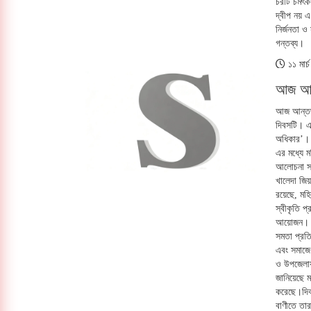
চরটি চমৎকা
দ্বীপ নয় এ 
নির্জনতা ও
গন্তব্য।
১১ মার
আজ আন্
আজ আন্তর্জ
দিবসটি। এব
অধিকার’। দ
এর মধ্যে ম
আলোচনা সভা
খালেদা জিয়া
রয়েছে, মহি
স্বীকৃতি প
আয়োজন। এ ব
সমতা প্রতি
এবং সমাজে 
ও উপজেলায় 
জানিয়েছে ম
করেছে।দিবস
বাণীতে তার