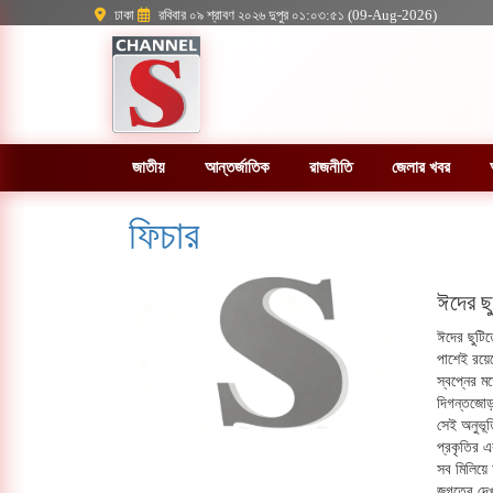
ঢাকা
রবিবার ০৯ শ্রাবণ ২০২৬ দুপুর ০১:০৩:৫১ (09-Aug-2026)
জাতীয়
আন্তর্জাতিক
রাজনীতি
জেলার খবর
ফিচার
ঈদের ছু
ঈদের ছুটিত
পাশেই রয়েছ
স্বপ্নের ম
দিগন্তজোড়া
সেই অনুভূ
প্রকৃতির এ
সব মিলিয়ে
জগতের দেখ