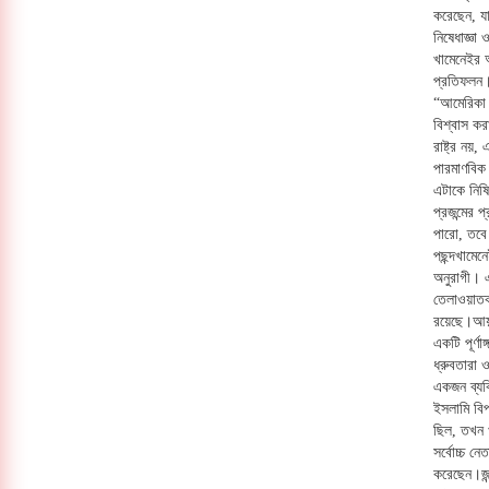
করেছেন, যাক
নিষেধাজ্ঞা
খামেনেইর 
প্রতিফলন। 
“আমেরিকা 
বিশ্বাস ক
রাষ্ট্র নয়
পারমাণবিক 
এটাকে নিষ
প্রজন্মের 
পারো, তবে
পছন্দখামে
অনুরাগী। 
তেলাওয়াতকা
রয়েছে।আয়া
একটি পূর্ণ
ধ্রুবতারা
একজন ব্যক
ইসলামি বিপ
ছিল, তখন 
সর্বোচ্চ ন
করেছেন।জন