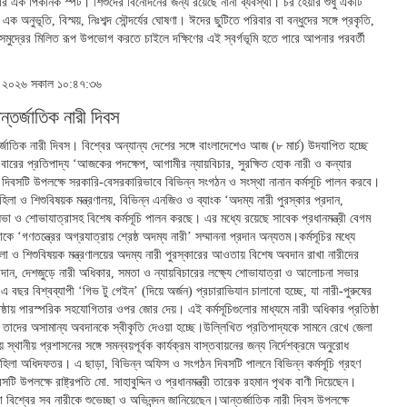
র এক পিকনিক স্পট। শিশুদের বিনোদনের জন্য রয়েছে নানা ব্যবস্থা। চর হেয়ার শুধু একটি
এক অনুভূতি, বিস্ময়, নিঃশব্দ সৌন্দর্যের ঘোষণা। ঈদের ছুটিতে পরিবার বা বন্ধুদের সঙ্গে প্রকৃতি,
 সমুদ্রের মিলিত রূপ উপভোগ করতে চাইলে দক্ষিণের এই স্বর্গভূমি হতে পারে আপনার পরবর্তী
্চ ২০২৬ সকাল ১০:৪৭:৩৬
তর্জাতিক নারী দিবস
াতিক নারী দিবস। বিশ্বের অন্যান্য দেশের সঙ্গে বাংলাদেশেও আজ (৮ মার্চ) উদযাপিত হচ্ছে
ারের প্রতিপাদ্য ‘আজকের পদক্ষেপ, আগামীর ন্যায়বিচার, সুরক্ষিত হোক নারী ও কন্যার
িবসটি উপলক্ষে সরকারি-বেসরকারিভাবে বিভিন্ন সংগঠন ও সংস্থা নানান কর্মসূচি পালন করবে।
হিলা ও শিশুবিষয়ক মন্ত্রণালয়, বিভিন্ন এনজিও ও ব্যাংক ‘অদম্য নারী পুরস্কার প্রদান,
 ও শোভাযাত্রাসহ বিশেষ কর্মসূচি পালন করছে। এর মধ্যে রয়েছে সাবেক প্রধানমন্ত্রী বেগম
কে ‘গণতন্ত্রের অগ্রযাত্রায় শ্রেষ্ঠ অদম্য নারী’ সম্মাননা প্রদান অন্যতম।কর্মসূচির মধ্যে
লা ও শিশুবিষয়ক মন্ত্রণালয়ের অদম্য নারী পুরস্কারের আওতায় বিশেষ অবদান রাখা নারীদের
্রদান, দেশজুড়ে নারী অধিকার, সমতা ও ন্যায়বিচারের লক্ষ্যে শোভাযাত্রা ও আলোচনা সভার
ছর বিশ্বব্যাপী ‘গিভ টু গেইন’ (দিয়ে অর্জন) প্রচারাভিযান চালানো হচ্ছে, যা নারী-পুরুষের
ষ্ঠায় পারস্পরিক সহযোগিতার ওপর জোর দেয়। এই কর্মসূচিগুলোর মাধ্যমে নারী অধিকার প্রতিষ্ঠা
তাদের অসামান্য অবদানকে স্বীকৃতি দেওয়া হচ্ছে।উল্লিখিত প্রতিপাদ্যকে সামনে রেখে জেলা
স্থানীয় প্রশাসনের সঙ্গে সমন্বয়পূর্বক কার্যক্রম বাস্তবায়নের জন্য নির্দেশক্রমে অনুরোধ
হিলা অধিদফতর। এ ছাড়া, বিভিন্ন অফিস ও সংগঠন দিবসটি পালনে বিভিন্ন কর্মসূচি গ্রহণ
টি উপলক্ষে রাষ্ট্রপতি মো. সাহাবুদ্দিন ও প্রধানমন্ত্রী তারেক রহমান পৃথক বাণী দিয়েছেন।
া বিশ্বের সব নারীকে শুভেচ্ছা ও অভিনন্দন জানিয়েছেন।আন্তর্জাতিক নারী দিবস উপলক্ষে