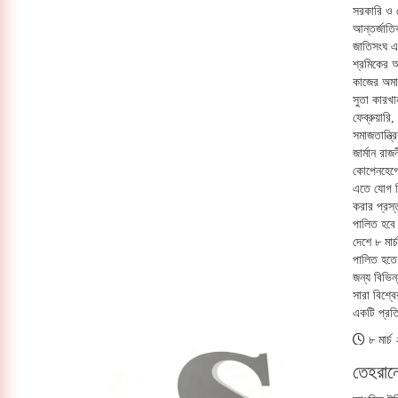
সরকারি ও ব
আন্তর্জাত
জাতিসংঘ এ
শ্রমিকের অধ
কাজের অমান
সুতা কারখ
ফেব্রুয়ারি
সমাজতান্ত্
জার্মান রাজ
কোপেনহেগেন
এতে যোগ দি
করার প্রস্
পালিত হবে।
দেশে ৮ মার
পালিত হতে 
জন্য বিভিন
সারা বিশ্ব
একটি প্রতিপ
৮ মার্
তেহরান