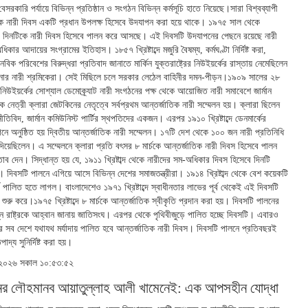
েসরকারি পর্যায়ে বিভিন্ন প্রতিষ্ঠান ও সংগঠন বিভিন্ন কর্মসূচি হাতে নিয়েছে।সারা বিশ্বব্যাপী
িক নারী দিবস একটি প্রধান উপলক্ষ হিসেবে উদযাপন করা হয়ে থাকে। ১৯৭৫ সাল থেকে
 দিনটিকে নারী দিবস হিসেবে পালন করে আসছে। এই দিবসটি উদযাপনের পেছনে রয়েছে নারী
িকার আদায়ের সংগ্রামের ইতিহাস। ১৮৫৭ খ্রিষ্টাব্দে মজুরি বৈষম্য, কর্মঘণ্টা নির্দিষ্ট করা,
বিক পরিবেশের বিরুদ্ধরা প্রতিবাদ জানাতে মার্কিন যুক্তরাষ্ট্রের নিউইয়র্কের রাস্তায় নেমেছিলেন
ানার নারী শ্রমিকেরা। সেই মিছিলে চলে সরকার লেঠেল বাহিনীর দমন-পীড়ন।১৯০৯ সালের ২৮
, নিউইয়র্কের সোশ্যাল ডেমোক্র্যাট নারী সংগঠনের পক্ষ থেকে আয়োজিত নারী সমাবেশে জার্মান
রিক নেত্রী ক্লারা জেটকিনের নেতৃত্বে সর্বপ্রথম আন্তর্জাতিক নারী সম্মেলন হয়। ক্লারা ছিলেন
নীতিবিদ, জার্মান কমিউনিস্ট পার্টির স্থপতিদের একজন। এরপর ১৯১০ খ্রিষ্টাব্দে ডেনমার্কের
ে অনুষ্ঠিত হয় দ্বিতীয় আন্তর্জাতিক নারী সম্মেলন। ১৭টি দেশ থেকে ১০০ জন নারী প্রতিনিধি
য়েছিলেন। এ সম্মেলনে ক্লারা প্রতি বৎসর ৮ মার্চকে আন্তর্জাতিক নারী দিবস হিসেবে পালন
তাব দেন। সিদ্ধান্ত হয় যে, ১৯১১ খ্রিষ্টাব্দ থেকে নারীদের সম-অধিকার দিবস হিসেবে দিনটি
 দিবসটি পালনে এগিয়ে আসে বিভিন্ন দেশের সমাজতন্ত্রীরা। ১৯১৪ খ্রিষ্টাব্দ থেকে বেশ কয়েকটি
্চ পালিত হতে লাগল। বাংলাদেশেও ১৯৭১ খ্রিষ্টাব্দে স্বাধীনতার লাভের পূর্ব থেকেই এই দিবসটি
শুরু করে।১৯৭৫ খ্রিষ্টাব্দে ৮ মার্চকে আন্তর্জাতিক স্বীকৃতি প্রদান করা হয়। দিবসটি পালনের
্ন রাষ্ট্রকে আহ্বান জানায় জাতিসংঘ। এরপর থেকে পৃথিবীজুড়ে পালিত হচ্ছে দিবসটি। এবারও
ের সব দেশে যথাযথ মর্যাদায় পালিত হবে আন্তর্জাতিক নারী দিবস। দিবসটি পালনে প্রতিবছরই
াদ্য সুনির্দিষ্ট করা হয়।
চ ২০২৬ সকাল ১০:৫৩:৫২
ের লৌহমানব আয়াতুল্লাহ আলী খামেনেই: এক আপসহীন যোদ্ধা