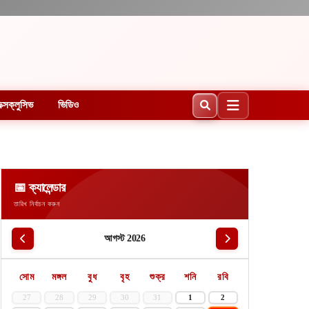
ক্সক্লুসিভ
ভিডিও
📅 ক্যালেন্ডার
তারিখ নির্বাচন করুন
আগস্ট 2026
সোম
মঙ্গল
বুধ
বৃহ
শুক্র
শনি
রবি
27
28
29
30
31
1
2