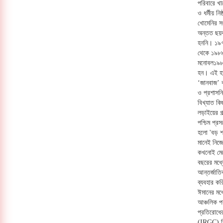
পরিবারে খা
ও ধর্মীয় ন
খোমেনির সং
অন্তত ছয়বা
হননি। ১৯৭
থেকে ১৯৮৯ 
মনোবল১৯৮১
হন। এই হা
‘জানবাজ’ ব
ও প্রশাসন
বিখ্যাত কি
লড়াইয়ের গল
পশ্চিম প্র
হলো 'বড় শ
মানেই নিজে
কখনোই মেন
বছরের মধ্য
আন্তর্জাতি
ব্যবহার ক
ঈমানের মধ্
আঞ্চলিক পর
প্রতিরোধের
(IRGC) তি