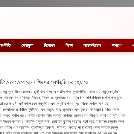
অর্থনীতি
খেলাধুলা
বিনোদন
শিক্ষা
লাইফস্টাইল
অপরাধ
এ
টিতে যেতে পারেন দক্ষিণের স্বর্গভূমি চর হেয়ারে
ে সমুদ্রের টানে অনেকেই ছুটে যান দক্ষিণের পর্যটন শহর কুয়াকাটায়। তবে এই সমুদ্রকন্যার
ে আরেক অপার বিস্ময়- নিঃশব্দ, নির্জন ও স্বপ্নময় চর হেয়ার। বঙ্গোপসাগরের বিশাল নীল বুকে
তো জেগে ওঠা এই দ্বীপ যেন প্রকৃতির এক অপূর্ব উপহার।দূর থেকে দেখলে মনে হয়,
 জলরাশির মাঝখানে সৃষ্টিকর্তা যেন নিভৃতে গড়ে তুলেছেন এক টুকরো স্বর্গভূমি। কাছে গেলে
তি আরও গভীর হয়। অসীম আকাশ আর অনন্ত সাগরের মিলনরেখায় দাঁড়িয়ে থাকা এই দ্বীপ যেন
ক নিঃশব্দ কবিতা। সোনালি বালুকাবেলা, ঢেউয়ের ছন্দময় আছড়ে পড়া আর বাতাসের স্নিগ্ধ স্পর্শ
 চর হেয়ার এক অনাবিল প্রশান্তির ঠিকানা।দ্বীপের ভেতরে পা রাখলেই মেলে আরেক ভিন্ন
া। গহীন বনের ছায়াঘেরা পথ, পাখিদের নিরন্তর কলকাকলি আর বাতাসের শোঁ শোঁ শব্দ সব