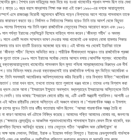
মেনেইর জন্ম। শৈশবে চরম দারিদ্র্যের মধ্য দিয়ে বড় হওয়া খামেনেইর প্রধান সম্পদ ছিল তার মেধা
িষ্ঠা। মাত্র ১১ বছর বয়সে মাদ্রাসায় শিক্ষা শুরু করা এই তরুণ ১৯৬০-এর দশকে আয়াতুল্লাহ
স্পর্শে এসে রাজতন্ত্র বিরোধী আন্দোলনে ঝাঁপিয়ে পড়েন।বিপ্লবের আগে শাহের শাসনামলে তাকে
র কারাবরণ করতে হয়। নির্বাসন ও নির্যাতনের শিকার হয়েও তিনি তার আদর্শ থেকে বিচ্যুত
৯ সালের বিপ্লবের পর তিনি দ্রুত রাজনৈতিক নেতৃত্বের শিখরে আরোহণ করেন এবং ১৯৮১
সাল পর্যন্ত ইরানের প্রেসিডেন্ট হিসেবে দায়িত্ব পালন করেন।‘জীবন্ত শহীদ’ ও অদম্য
 সালে একটি সংবাদ সম্মেলনে ভাষণ দেওয়ার সময় খামেনেই এক ভয়াবহ বোমা হামলার শিকার
মলায় তার ডান হাতটি চিরতরে অকেজো হয়ে যায়। এই ঘটনার পর থেকেই ইরানিরা তাকে
া ‘জীবন্ত শহীদ’ হিসেবে অভিহিত করে। শারীরিক সীমাবদ্ধতা সত্ত্বেও তার রাজনৈতিক প্রজ্ঞা
িক দৃঢ়তা তাকে ১৯৮৯ সালে ইরানের সর্বোচ্চ নেতার আসনে বসায়।আদর্শিক স্তম্ভ: খামেনেইর
ছু বক্তব্যআয়াতুল্লাহ খামেনেইর শাসনকাল ছিল মূলত পশ্চিমা সাম্রাজ্যবাদের বিরুদ্ধে এক দীর্ঘ
্প। তার বিভিন্ন সময়ে দেওয়া বক্তব্যগুলোই তার রাজনৈতিক দর্শনের মূল ভিত্তি:আমেরিকা ও
সঙ্গে: তিনি সবসময়ই আমেরিকার আধিপত্যবাদের কট্টর বিরোধী। তার বিখ্যাত উক্তি:"আমেরিকা
য়তান'। তারা যখন হাসে, তখনো তাদের হাতে লুকানো খঞ্জর থাকে। তাদের ওপর বিশ্বাস করা
র ধ্বংস ডেকে আনা।"ইসরায়েল ইস্যুতে অবস্থান: মধ্যপ্রাচ্যে ইসরায়েলের অস্তিত্বকে তিনি
ে নেননি। তার ভাষায়:"ইসরায়েল কোনো রাষ্ট্র নয়, এটি একটি সন্ত্রাসী গ্যারিসন। আগামী ২৫
ে এই অবৈধ রাষ্ট্রটির কোনো অস্তিত্ব এই অঞ্চলে থাকবে না।"পারমাণবিক অস্ত্র ও ইসলাম:
ক চাপের মুখেও তিনি তার ধর্মীয় ফতোয়ায় অটল ছিলেন: "আমরা পারমাণবিক অস্ত্র তৈরি বা
রি না কারণ আমাদের ধর্ম এটাকে নিষিদ্ধ করেছে। আমাদের শক্তি আমাদের বোমায় নয়, জনগণের
যে।"ক্ষমতার কেন্দ্রবিন্দু ও আঞ্চলিক প্রভাবখামেনেইর শাসনামলে ইরান কেবল টিকে থাকেনি, বরং
াশক্তি হিসেবে আবির্ভূত হয়েছে। তার নেতৃত্বে গঠিত ‘অ্যাক্সিস অফ রেজিস্ট্যান্স’ বা
 অক্ষ আজ লেবানন, সিরিয়া, ইরাক ও ইয়েমেন পর্যন্ত বিস্তৃত। ইরানের রেভল্যুশনারি গার্ডসকে
নি এমন এক সামরিক ও অর্থনৈতিক শক্তিতে রূপান্তর করেছেন যা সরাসরি তার কাছে