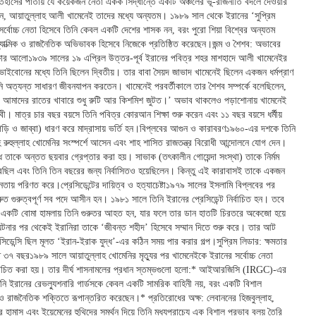
িহাসের পাতায় যে কয়েকজন নেতা একক সিদ্ধান্তে একটি অঞ্চলের ভূ-রাজনীতি বদলে দেওয়ার
খেন, আয়াতুল্লাহ আলী খামেনেই তাদের মধ্যে অন্যতম। ১৯৮৯ সাল থেকে ইরানের ‘সুপ্রিম
সর্বোচ্চ নেতা হিসেবে তিনি কেবল একটি দেশের শাসক নন, বরং পুরো শিয়া বিশ্বের অন্যতম
্যাত্মিক ও রাজনৈতিক অভিভাবক হিসেবে নিজেকে প্রতিষ্ঠিত করেছেন।জন্ম ও শৈশব: অভাবের
্ষার আলো১৯৩৯ সালের ১৯ এপ্রিল উত্তর-পূর্ব ইরানের পবিত্র শহর মাশহাদে আলী খামেনেইর
াইবোনের মধ্যে তিনি ছিলেন দ্বিতীয়। তার বাবা সৈয়দ জাভাদ খামেনেই ছিলেন একজন ধর্মপ্রাণ
ি অত্যন্ত সাধারণ জীবনযাপন করতেন। খামেনেই পরবর্তীকালে তার শৈশব সম্পর্কে বলেছিলেন,
ে আমাদের রাতের খাবারে শুধু রুটি আর কিশমিশ জুটত।’ অভাব থাকলেও পড়াশোনায় খামেনেই
বী। মাত্র চার বছর বয়সে তিনি পবিত্র কোরআন শিক্ষা শুরু করেন এবং ১১ বছর বয়সে ধর্মীয়
গড়ি ও জাব্বা) ধারণ করে মাদ্রাসায় ভর্তি হন।বিপ্লবের আগুন ও কারাবরণ১৯৬০-এর দশকে তিনি
 রুহুল্লাহ খোমেনির সংস্পর্শে আসেন এবং শাহ শাসিত রাজতন্ত্র বিরোধী আন্দোলনে যোগ দেন।
তাকে অন্তত ছয়বার গ্রেপ্তার করা হয়। সাভাক (তৎকালীন গোয়েন্দা সংস্থা) তাকে নির্মম
করেছিল এবং তিনি তিন বছরের জন্য নির্বাসিতও হয়েছিলেন। কিন্তু এই কারাবাসই তাকে একজন
ায় পরিণত করে।প্রেসিডেন্টের দায়িত্ব ও হত্যাচেষ্টা১৯৭৯ সালের ইসলামি বিপ্লবের পর
রুত গুরুত্বপূর্ণ সব পদে আসীন হন। ১৯৮১ সালে তিনি ইরানের প্রেসিডেন্ট নির্বাচিত হন। তবে
একটি বোমা হামলায় তিনি গুরুতর আহত হন, যার ফলে তার ডান হাতটি চিরতরে অকেজো হয়ে
টনার পর থেকেই ইরানিরা তাকে ‘জীবন্ত শহীদ’ হিসেবে সম্মান দিতে শুরু করে। তার আট
সিডেন্সি ছিল মূলত ‘ইরান-ইরাক যুদ্ধ’-এর কঠিন সময় পার করার গল্প।সুপ্রিম লিডার: ক্ষমতার
্দুতে ৩৭ বছর১৯৮৯ সালে আয়াতুল্লাহ খোমেনির মৃত্যুর পর খামেনেইকে ইরানের সর্বোচ্চ নেতা
র্বাচিত করা হয়। তার দীর্ঘ শাসনামলের প্রধান স্তম্ভগুলো হলো:* আইআরজিসি (IRGC)-এর
নি ইরানের রেভল্যুশনারি গার্ডসকে কেবল একটি সামরিক বাহিনী নয়, বরং একটি বিশাল
 ও রাজনৈতিক শক্তিতে রূপান্তরিত করেছেন।* প্রতিরোধের অক্ষ: লেবাননের হিজবুল্লাহ,
র হামাস এবং ইয়েমেনের হুথিদের সমর্থন দিয়ে তিনি মধ্যপ্রাচ্যে এক বিশাল প্রভাব বলয় তৈরি