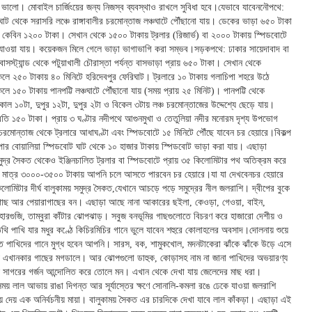
া ভালো। মোবাইল চার্জিংয়ের জন্য নিজস্ব ব্যবস্থাও রাখলে সুবিধা হবে।যেভাবে যাবেননৌপথে:
াট থেকে সরাসরি লঞ্চে রাঙ্গাবালীর চরমোন্তাজ লঞ্চঘাটে পৌঁছানো যায়। ডেকের ভাড়া ৬৫০ টাকা
ল কেবিন ১২০০ টাকা। সেখান থেকে ১৫০০ টাকায় ট্রলার (রিজার্ভ) বা ২০০০ টাকায় স্পিডবোটে
 যাওয়া যায়। কয়েকজন মিলে গেলে ভাড়া ভাগাভাগি করা সম্ভব।সড়কপথে: ঢাকার সায়েদাবাদ বা
 বাসস্ট্যান্ড থেকে পটুয়াখালী চৌরাস্তা পর্যন্ত বাসভাড়া প্রায় ৬৫০ টাকা। সেখান থেকে
লে ২৫০ টাকায় ৪০ মিনিটে হরিদেবপুর ফেরিঘাট। ট্রলারে ১০ টাকায় গলাচিপা শহরে উঠে
ে ১৫০ টাকায় পানপট্টি লঞ্চঘাটে পৌঁছানো যায় (সময় প্রায় ২৫ মিনিট)। পানপট্টি থেকে
কাল ১০টা, দুপুর ১২টা, দুপুর ২টা ও বিকেল ৩টায় লঞ্চ চরমোন্তাজের উদ্দেশ্যে ছেড়ে যায়।
রতি ১৫০ টাকা। প্রায় ৩ ঘণ্টার নদীপথে আগুনমুখা ও তেতুলিয়া নদীর মনোরম দৃশ্য উপভোগ
রমোন্তাজ থেকে ট্রলারে আধাঘণ্টা এবং স্পিডবোটে ১৫ মিনিটে পৌঁছে যাবেন চর হেয়ারে।বিকল্প
পার বোয়ালিয়া স্পিডবোট ঘাট থেকে ১০ হাজার টাকায় স্পিডবোট ভাড়া করা যায়। এছাড়া
মুদ্র সৈকত থেকেও ইঞ্জিনচালিত ট্রলার বা স্পিডবোটে প্রায় ৩৫ কিলোমিটার পথ অতিক্রম করে
মাত্র ৩০০০-৩৫০০ টাকায় আপনি চলে আসতে পারবেন চর হেয়ারে।যা যা দেখবেনচর হেয়ারে
িলোমিটার দীর্ঘ বালুকাময় সমুদ্র সৈকত,যেখানে আচড়ে পড়ে সমুদ্রের নীল জলরাশি। দ্বীপের বুকে
ছ আর পেয়ারাগাছের বন। এছাড়া আছে নানা আকারের ছইলা, কেওড়া, গেওয়া, বাইন,
হারগুজি, তাম্বুরা কাঁটার ঝোপঝাড়। সবুজ বনভূমির গাছগুলোতে বিচরণ করে হাজারো দেশীয় ও
থি পাখি যার মধুর কণ্ঠে কিচিরমিচির গানে ভুলে যাবেন শহুরে কোলাহলের অবসাদ।দোলনায় শুয়ে
তে পাখিদের গানে মুগ্ধ হবেন আপনি। সারস, বক, শামুকখোল, মদনটাকেরা ঝাঁকে ঝাঁকে উড়ে এসে
 এখানকার গাছের মগডালে। আর ঝোপগুলো ডাহুক, কোড়াসহ নাম না জানা পাখিদের অভয়ারণ্য
 সাগরের গর্জন আন্দোলিত করে তোলে মন। এখান থেকে দেখা যায় জেলেদের মাছ ধরা।
 সময় লাল আভায় রাঙা দিগন্ত আর সূর্যাস্তের ক্ষণে সোনালি-কমলা রঙে ঢেকে যাওয়া জলরাশি
য়ে দেয় এক অনির্বচনীয় মায়া। বালুকাময় সৈকত এর চারদিকে দেখা যাবে লাল কাঁকড়া। এছাড়া এই