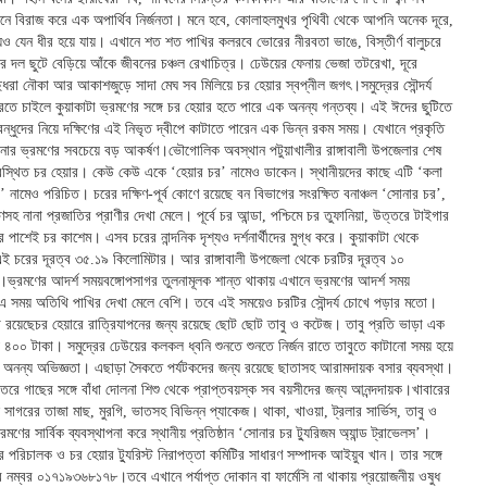
নে বিরাজ করে এক অপার্থিব নির্জনতা। মনে হবে, কোলাহলমুখর পৃথিবী থেকে আপনি অনেক দূরে,
য়ও যেন ধীর হয়ে যায়। এখানে শত শত পাখির কলরবে ভোরের নীরবতা ভাঙে, বিস্তীর্ণ বালুচরে
র দল ছুটে বেড়িয়ে আঁকে জীবনের চঞ্চল রেখাচিত্র। ঢেউয়ের ফেনায় ভেজা তটরেখা, দূরে
ধরা নৌকা আর আকাশজুড়ে সাদা মেঘ সব মিলিয়ে চর হেয়ার স্বপ্নীল জগৎ।সমুদ্রের সৌন্দর্য
ে চাইলে কুয়াকাটা ভ্রমণের সঙ্গে চর হেয়ার হতে পারে এক অনন্য গন্তব্য। এই ঈদের ছুটিতে
বন্ধুদের নিয়ে দক্ষিণের এই নিভৃত দ্বীপে কাটাতে পারেন এক ভিন্ন রকম সময়। যেখানে প্রকৃতি
ার ভ্রমণের সবচেয়ে বড় আকর্ষণ।ভৌগোলিক অবস্থান পটুয়াখালীর রাঙ্গাবালী উপজেলার শেষ
অবস্থিত চর হেয়ার। কেউ কেউ একে ‘হেয়ার চর’ নামেও ডাকেন। স্থানীয়দের কাছে এটি ‘কলা
’ নামেও পরিচিত। চরের দক্ষিণ-পূর্ব কোণে রয়েছে বন বিভাগের সংরক্ষিত বনাঞ্চল ‘সোনার চর’,
ণসহ নানা প্রজাতির প্রাণীর দেখা মেলে। পূর্বে চর আন্ডা, পশ্চিমে চর তুফানিয়া, উত্তরে টাইগার
র পাশেই চর কাশেম। এসব চরের নান্দনিক দৃশ্যও দর্শনার্থীদের মুগ্ধ করে। কুয়াকাটা থেকে
ই চরের দূরত্ব ৩৫.১৯ কিলোমিটার। আর রাঙ্গাবালী উপজেলা থেকে চরটির দূরত্ব ১০
।ভ্রমণের আদর্শ সময়বঙ্গোপসাগর তুলনামূলক শান্ত থাকায় এখানে ভ্রমণের আদর্শ সময়
 সময় অতিথি পাখির দেখা মেলে বেশি। তবে এই সময়েও চরটির সৌন্দর্য চোখে পড়ার মতো।
ধা রয়েছেচর হেয়ারে রাত্রিযাপনের জন্য রয়েছে ছোট ছোট তাবু ও কটেজ। তাবু প্রতি ভাড়া এক
 ৪০০ টাকা। সমুদ্রের ঢেউয়ের কলকল ধ্বনি শুনতে শুনতে নির্জন রাতে তাবুতে কাটানো সময় হয়ে
 অনন্য অভিজ্ঞতা। এছাড়া সৈকতে পর্যটকদের জন্য রয়েছে ছাতাসহ আরামদায়ক বসার ব্যবস্থা।
তরে গাছের সঙ্গে বাঁধা দোলনা শিশু থেকে প্রাপ্তবয়স্ক সব বয়সীদের জন্য আনন্দদায়ক।খাবারের
 সাগরের তাজা মাছ, মুরগি, ভাতসহ বিভিন্ন প্যাকেজ। থাকা, খাওয়া, ট্রলার সার্ভিস, তাবু ও
মণের সার্বিক ব্যবস্থাপনা করে স্থানীয় প্রতিষ্ঠান ‘সোনার চর ট্যুরিজম অ্যান্ড ট্রাভেলস’।
টির পরিচালক ও চর হেয়ার ট্যুরিস্ট নিরাপত্তা কমিটির সাধারণ সম্পাদক আইয়ুব খান। তার সঙ্গে
 নম্বর ০১৭১৯৩৬৮১৭৮।তবে এখানে পর্যাপ্ত দোকান বা ফার্মেসি না থাকায় প্রয়োজনীয় ওষুধ