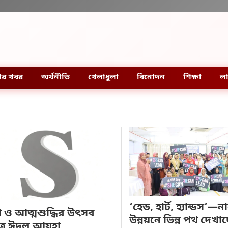
ার খবর
অর্থনীতি
খেলাধুলা
বিনোদন
শিক্ষা
লা
‘হেড, হার্ট, হ্যান্ডস’—ন
গ ও আত্মশুদ্ধির উৎসব
উন্নয়নে ভিন্ন পথ দেখাচ
ত্র ঈদুল আযহা