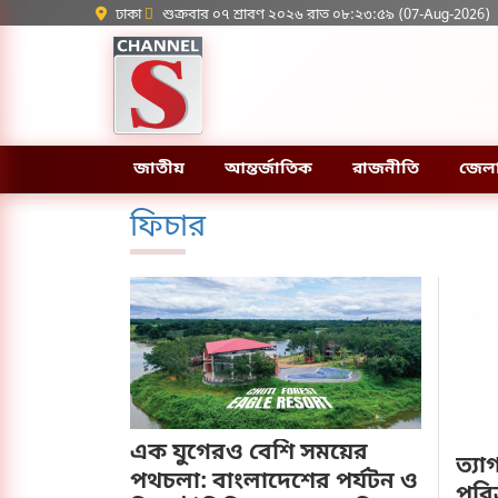
ঢাকা
শুক্রবার ০৭ শ্রাবণ ২০২৬ রাত ০৮:২৩:৫৯ (07-Aug-2026)
জাতীয়
আন্তর্জাতিক
রাজনীতি
জেল
ফিচার
এক যুগেরও বেশি সময়ের
ত্যা
পথচলা: বাংলাদেশের পর্যটন ও
পবি