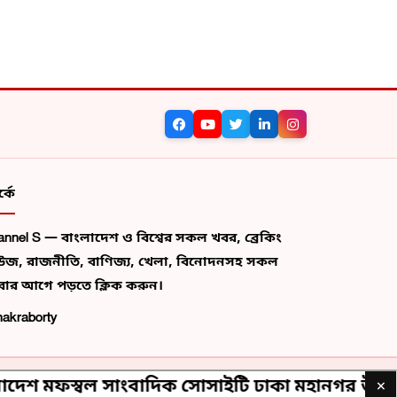
ন, নারী
ড়লে
ূর্ণ হয়,
ঠানের
ক প্রভাব
র
বরিনা
াদের
গি করার
্কে
 এই
 নারী
annel S — বাংলাদেশ ও বিশ্বের সকল খবর, ব্রেকিং
রং একটি
উজ, রাজনীতি, বাণিজ্য, খেলা, বিনোদনসহ সকল
জন্মের
বার আগে পড়তে ক্লিক করুন।
হত্তর
hakraborty
ুফল
তিনি
কোনো লেখা, ছবি, ভিডিও অনুমতি ছাড়া ব্যবহার বেআইনি।
স্বল সাংবাদিক সোসাইটি ঢাকা মহানগর উত্তরের কম
×
গের