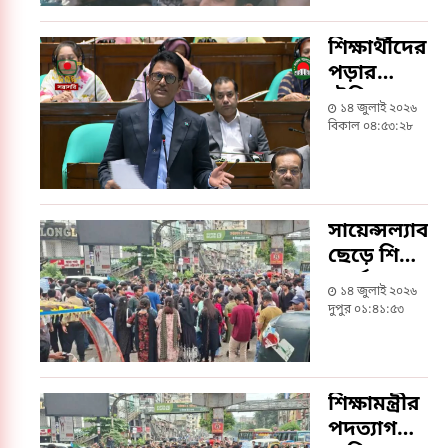
শিক্ষার্থীদের
পড়ার
টেবিলে
১৪ জুলাই ২০২৬
ফিরে
বিকাল ০৪:৫৩:২৮
যাওয়ার
আহ্বান
শিক্ষামন্ত্রীর
সায়েন্সল্যাব
ছেড়ে শিক্ষা
বোর্ড
১৪ জুলাই ২০২৬
অভিমুখে
দুপুর ০১:৪১:৫৩
শিক্ষার্থীরা,
পথে পুলিশি
বাধা
শিক্ষামন্ত্রীর
পদত্যাগ