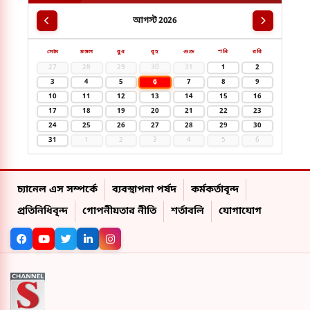
আগস্ট 2026
সোম
মঙ্গল
বুধ
বৃহ
শুক্র
শনি
রবি
27
28
29
30
31
1
2
6
3
4
5
7
8
9
10
11
12
13
14
15
16
17
18
19
20
21
22
23
24
25
26
27
28
29
30
31
1
2
3
4
5
6
চ্যানেল এস সম্পর্কে
ব্যবস্থাপনা পর্ষদ
কর্মকর্তাবৃন্দ
প্রতিনিধিবৃন্দ
গোপনীয়তার নীতি
শর্তাবলি
যোগাযোগ