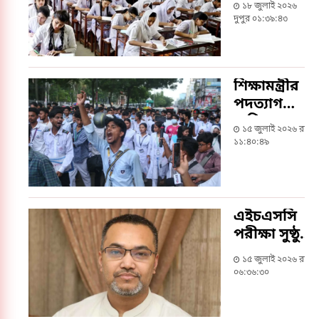
১৮ জুলাই ২০২৬
এসএসসির
দুপুর ০১:৩৯:৪৩
ফল
শিক্ষামন্ত্রীর
পদত্যাগ
দাবিতে
১৫ জুলাই ২০২৬ রাত
আল্টিমেটাম,
১১:৪০:৪৯
না হলে ফের
‘লংমার্চ’
এইচএসসি
পরীক্ষা সুষ্ঠু
করতে
১৫ জুলাই ২০২৬ রাত
সরকারের
০৬:৩৬:৩০
শিক্ষার্থীবান্ধব
৫ উদ্যোগ