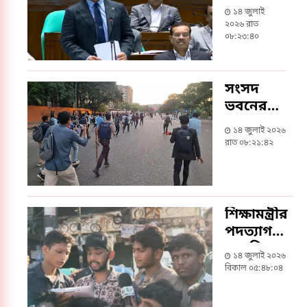
মন্তব্য’
১৪ জুলাই
নিয়ে
২০২৬ রাত
দুঃখ
০৮:২৩:৪০
প্রকাশ
করলেন
সংসদ
শিক্ষামন্ত্রী
ভবনের
সামনে
১৪ জুলাই ২০২৬
শিক্ষার্থীদের
রাত ০৮:২১:৪২
ছত্রভঙ্গ
করল
পুলিশ
শিক্ষামন্ত্রীর
পদত্যাগসহ
৩ দাবি
১৪ জুলাই ২০২৬
ঘোষণা
বিকাল ০৫:৪৮:০৪
শিক্ষার্থীদের