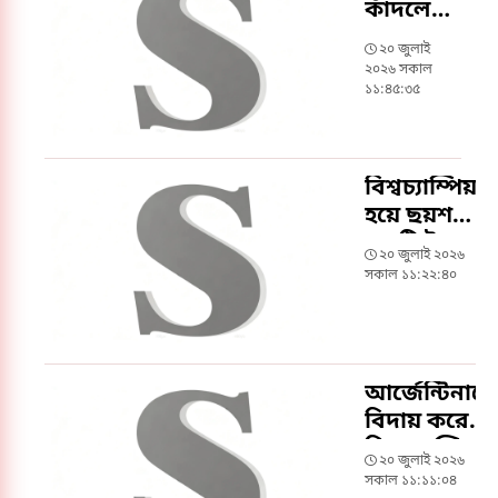
কাঁদলেন,
বললেন
২০ জুলাই
‘দু:খিত’
২০২৬ সকাল
১১:৪৫:৩৫
বিশ্বচ্যাম্পিয়ন
হয়ে ছয়শ
কোটি টাকার
২০ জুলাই ২০২৬
বেশি পাচ্ছে
সকাল ১১:২২:৪০
স্পেন
আর্জেন্টিনাক
বিদায় করে
বিশ্ব চ্যাম্পিয়ন
২০ জুলাই ২০২৬
স্পেন
সকাল ১১:১১:০৪