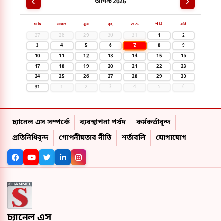
আগস্ট 2026
সোম
মঙ্গল
বুধ
বৃহ
শুক্র
শনি
রবি
27
28
29
30
31
1
2
7
3
4
5
6
8
9
10
11
12
13
14
15
16
17
18
19
20
21
22
23
24
25
26
27
28
29
30
31
1
2
3
4
5
6
চ্যানেল এস সম্পর্কে
ব্যবস্থাপনা পর্ষদ
কর্মকর্তাবৃন্দ
প্রতিনিধিবৃন্দ
গোপনীয়তার নীতি
শর্তাবলি
যোগাযোগ
চ্যানেল এস