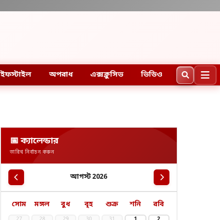
ইফস্টাইল
অপরাধ
এক্সক্লুসিভ
ভিডিও
📅 ক্যালেন্ডার
তারিখ নির্বাচন করুন
আগস্ট 2026
সোম
মঙ্গল
বুধ
বৃহ
শুক্র
শনি
রবি
27
28
29
30
31
1
2