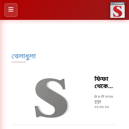
খেলাধুলা
ফিফা
থেকে
সুখবর
৯ মে ২০২৬
পেল
দুপুর
নারী
০২:৩২:১৬
ফুটসাল
দল