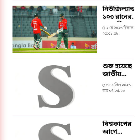
নিউজিল্যান্ড
১০৩ রানের
লক্ষ্য দিল
২ মে ২০২৬ বিকাল
বাংলাদেশ
০৫:৩১:৫৯
শুরু হয়েছে
জাতীয়
স্নুকার
৩০ এপ্রিল ২০২৬
প্রতিযোগিতা
রাত ০৭:০৫:২৩
বিশ্বকাপের
আগে