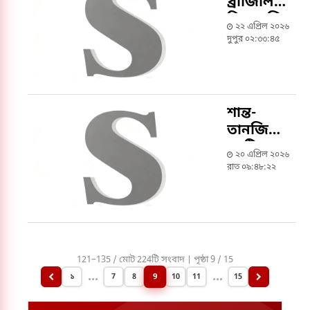
ব্রাজিলিয়ান
কিংবদন্তি
২২ এপ্রিল ২০২৬
কাকার
দুপুর ০২:৩৩:৪৫
জন্মদিন
শান্ত-
তানজিদের
ব্যাটিং
২০ এপ্রিল ২০২৬
বীরত্বে
রাত ০৯:৪৮:২২
সিরিজে
সমতা
আনল
বাংলাদেশ
121–135 / মোট 224টি সংবাদ | পৃষ্ঠা 9 / 15
...
...
9
১
7
8
10
11
15