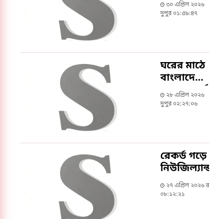
কানাডায়
৩০ এপ্রিল ২০২৬
ইরানের
দুপুর ০১:৫৯:৪৭
ফুটবল
কর্মকর্তার
প্রবেশে
বাধা
ঘরের মাঠে
বাংলাদেশের
নতুন রেকর্ড
২৮ এপ্রিল ২০২৬
দুপুর ০২:২৭:০৬
রেকর্ড গড়ে
নিউজিল্যান্ড
হারাল
২৭ এপ্রিল ২০২৬ রাত
বাংলাদেশ
০৮:১২:২১