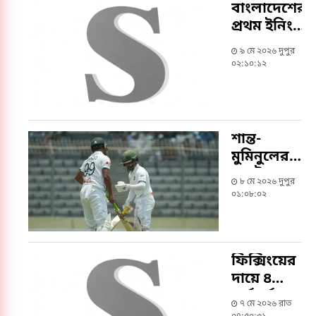
বাংলাদেশের
প্রথম ইনিংস
থামলো ৪১৩
৯ মে ২০২৬ দুপুর
রানে
০২:১০:১২
শান্ত-
মুমিনুলের
ব্যাটে
৮ মে ২০২৬ দুপুর
বাংলাদেশের
০১:০৮:০২
একশ
ফিক্সিংয়ের
দায়ে ৪
কর্মকর্তা ও ১
৭ মে ২০২৬ রাত
ক্রিকেটারসহ