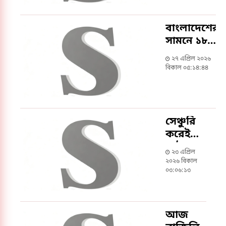
বাংলাদেশের
সামনে ১৮৩
রানের লক্ষ্য
২৭ এপ্রিল ২০২৬
বিকাল ০৫:১৪:৪৪
সেঞ্চুরি
করেই
মাঠ
২৩ এপ্রিল
ছাড়লেন
২০২৬ বিকাল
শান্ত
০৩:০৬:১৩
আজ