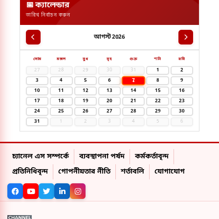
📅 ক্যালেন্ডার
তারিখ নির্বাচন করুন
আগস্ট 2026
সোম
মঙ্গল
বুধ
বৃহ
শুক্র
শনি
রবি
27
28
29
30
31
1
2
7
3
4
5
6
8
9
10
11
12
13
14
15
16
17
18
19
20
21
22
23
24
25
26
27
28
29
30
31
1
2
3
4
5
6
চ্যানেল এস সম্পর্কে
ব্যবস্থাপনা পর্ষদ
কর্মকর্তাবৃন্দ
প্রতিনিধিবৃন্দ
গোপনীয়তার নীতি
শর্তাবলি
যোগাযোগ