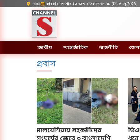
ঢাকা
রবিবার ০৯ শ্রাবণ ২০২৬ রাত ০৮:০৩:৪৮ (09-Aug-2026)
জাতীয়
আন্তর্জাতিক
রাজনীতি
জেল
প্রবাস
মালয়েশিয়ায় সহকর্মীদের
ভিএ
সংঘর্ষের জেরে ৩ বাংলাদেশি
ধরে 