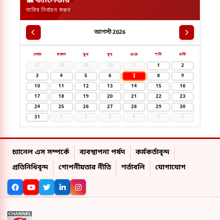
📅 ক্যালেন্ডার
তারিখ নির্বাচন করুন
আগস্ট 2026
সোম
মঙ্গল
বুধ
বৃহ
শুক্র
শনি
রবি
27
28
29
30
31
1
2
7
3
4
5
6
8
9
10
11
12
13
14
15
16
17
18
19
20
21
22
23
24
25
26
27
28
29
30
31
1
2
3
4
5
6
চ্যানেল এস সম্পর্কে
ব্যবস্থাপনা পর্ষদ
কর্মকর্তাবৃন্দ
প্রতিনিধিবৃন্দ
গোপনীয়তার নীতি
শর্তাবলি
যোগাযোগ