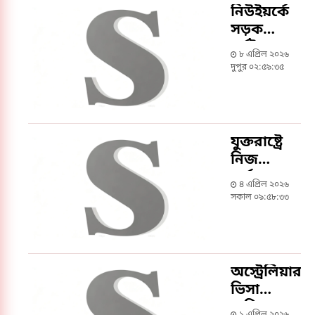
নিউইয়র্কে
সড়ক
দুর্ঘটনায়
৮ এপ্রিল ২০২৬
তিন
দুপুর ০২:৫৯:৩৫
বাংলাদেশির
মৃত্যু
যুক্তরাষ্ট্রে
নিজ
কর্মস্থলে
৪ এপ্রিল ২০২৬
লক্ষ্মীপুরের
সকাল ০৯:৫৮:৩৩
নারীকে
হাতুড়িপেটায়
হত্যা: ঘাতক
গ্রেপ্তার
অস্ট্রেলিয়ার
ভিসা
বাতিল