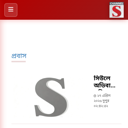
প্রবাস
সিউলে
অভিবাসী
শ্রমিকদের
২৭ এপ্রিল
অধিকার
২০২৬ দুপুর
রক্ষায়
০২:৪২:৫২
সমাবেশের
ডাক