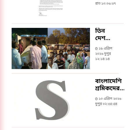
ও পুলিশ
রাত ১০:০৬:৩৭
ক্লিয়ারেন্সে
হয়রানি
বন্ধের
তিন
দাবি
দেশ
থেকে
১৯ এপ্রিল
একদিনে
২০২৬ দুপুর
৩৪
১২:১৪:১৪
প্রবাসীর
মরদেহ
বাংলাদেশি
শ্রমিকদের
জন্য
১০ এপ্রিল ২০২৬
মালয়েশিয়ার
দুপুর ০২:৩৫:৫৪
শ্রমবাজার
খোলার
সিদ্ধান্ত