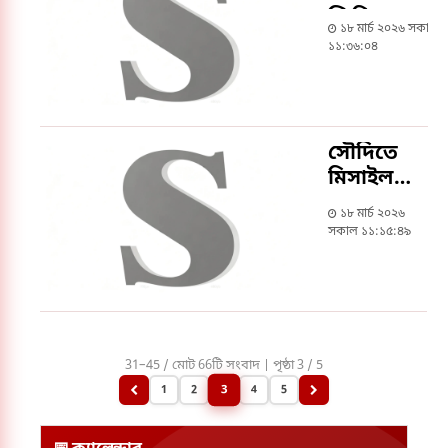
ফিরিয়ে
১৮ মার্চ ২০২৬ সকাল
আনার উদ্যো
১১:৩৬:০৪
সৌদিতে
মিসাইল
হামলায়
১৮ মার্চ ২০২৬
আহত
সকাল ১১:১৫:৪৯
বাংলাদেশি
যুবকের
মৃত্যু
31–45 / মোট 66টি সংবাদ | পৃষ্ঠা 3 / 5
3
1
2
4
5