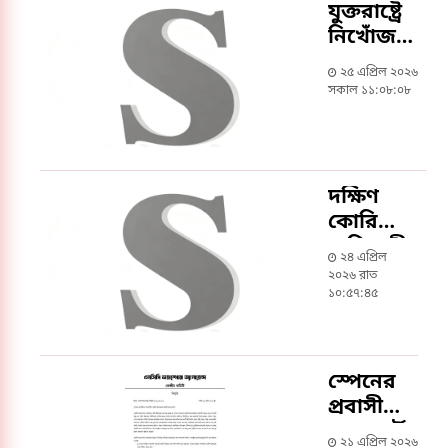
যুক্তরাষ্ট্রে
নিখোঁজ
দুজনের
২৫ এপ্রিল ২০২৬
মধ্যে এক
সকাল ১১:০৮:০৮
বাংলাদেশি
শিক্ষার্থীর
মরদেহ
উদ্ধার
দক্ষিণ
কোরিয়ায়
অভিবাসী
২৪ এপ্রিল
শ্রমিক
২০২৬ রাত
নির্যাতন
১০:৫৭:৪৫
স্পেনের
প্রবাসীদের
পাসপোর্ট
২১ এপ্রিল ২০২৬