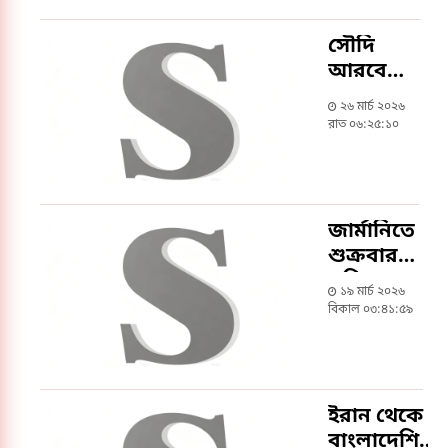
ঈদ
পূর্ণমিলন
সৌদি
অনুষ্ঠান
আরবে
আয়োজন
মহান
২৬ মার্চ ২০২৬
স্বাধীনতা
রাত ০৬:২৫:১০
ও জাতীয়
দিবস
উদযাপিত
জার্মানিতে
শুক্রবার
পবিত্র
১৯ মার্চ ২০২৬
ঈদুল
বিকাল ০৩:৪১:৫৯
ফিতর,
যেখানে
যেখানে
হবে
ইরান থেকে
জামাত
বাংলাদেশিদে