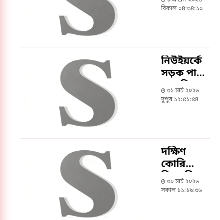
১ এপ্রিল ২০২৬
ইস্যুতে
বিকাল ০৪:৩৪:১০
নিজের
অবস্থান
জানালেন
মিজানুর
নিউইয়র্কে
রহমান
সড়ক পার
আজহারী
হতে গিয়ে
৩১ মার্চ ২০২৬
ট্রাক
দুপুর ১২:৫১:৫৪
চাপায়
নিহত
বাংলাদেশি
তরুণী
দক্ষিণ
কোরিয়া
বিএনপির
৩০ মার্চ ২০২৬
মহান
সকাল ১১:১৯:৩৬
স্বাধীনতা
দিবস ও