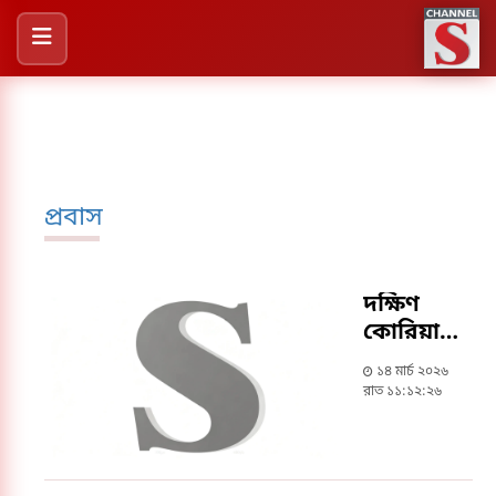
প্রবাস
দক্ষিণ
কোরিয়ায়
সড়ক
১৪ মার্চ ২০২৬
দুর্ঘটনায়
রাত ১১:১২:২৬
প্রাণ
হারালেন
বাংলাদেশি