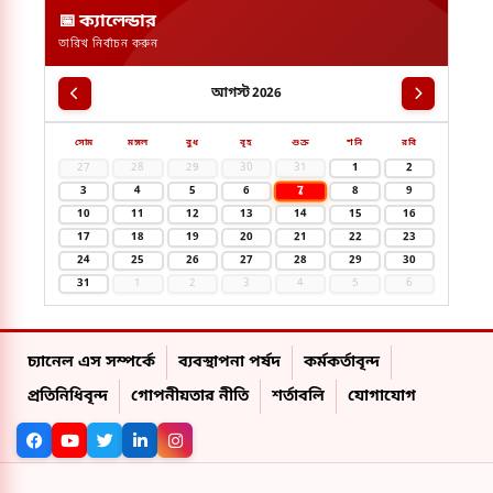
📅 ক্যালেন্ডার
তারিখ নির্বাচন করুন
আগস্ট 2026
সোম
মঙ্গল
বুধ
বৃহ
শুক্র
শনি
রবি
27
28
29
30
31
1
2
7
3
4
5
6
8
9
10
11
12
13
14
15
16
17
18
19
20
21
22
23
24
25
26
27
28
29
30
31
1
2
3
4
5
6
চ্যানেল এস সম্পর্কে
ব্যবস্থাপনা পর্ষদ
কর্মকর্তাবৃন্দ
প্রতিনিধিবৃন্দ
গোপনীয়তার নীতি
শর্তাবলি
যোগাযোগ