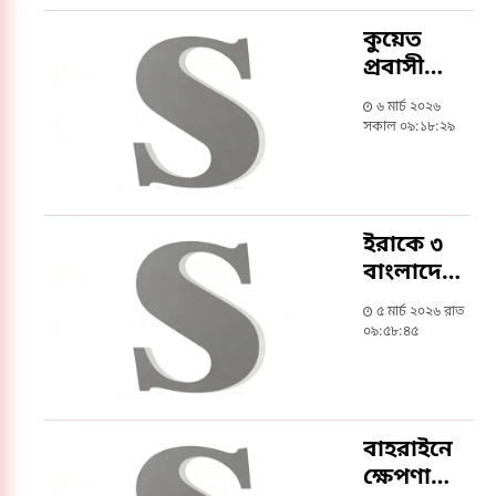
কুয়েত
প্রবাসীদের
৩ মাস
৬ মার্চ ২০২৬
ছুটির
সকাল ০৯:১৮:২৯
মেয়াদ
বাড়ল
ইরাকে ৩
বাংলাদেশির
মৃত্যু
৫ মার্চ ২০২৬ রাত
০৯:৫৮:৪৫
বাহরাইনে
ক্ষেপণাস্ত্র