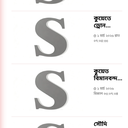
ও ইসলামী
সংগীত
প্রতিযোগিতা
কুয়েতে
অনুষ্ঠিত
ড্রোন
হামলায় ৪
১ মার্চ ২০২৬ রাত
বাংলাদেশি
০৭:০৫:৩৩
আহত
কুয়েত
বিমানবন্দরে
ড্রোন
১ মার্চ ২০২৬
হামলায় ৪
বিকাল ০৩:০৭:০৪
বাংলাদেশি
আহত
সৌদি