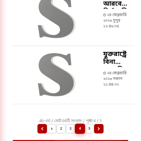
আরবে
নির্মাণাধীন
২৪ ফেব্রুয়ারি
ভবন
২০২৬ দুপুর
থেকে পড়ে
১২:৪৬:০৫
বাংলাদেশি
যুবক
নিহত
যুক্তরাষ্ট্রে
বিনা
অনুমতিতে
২৪ ফেব্রুয়ারি
কাজ
২০২৬ সকাল
করলে স্থায়ী
১১:৪৪:০২
নিষেধাজ্ঞার
সম্ভাবনা
46–60 / মোট 66টি সংবাদ | পৃষ্ঠা 4 / 5
4
১
2
3
5