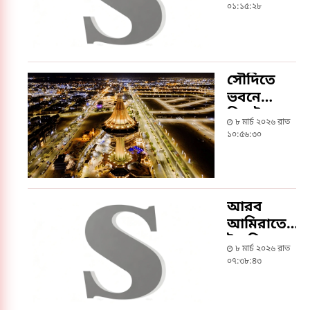
হামলায়
০১:১৫:২৮
কিশোরগঞ্জের
যুবক নিহত
সৌদিতে
ভবনে
মিসাইলের
৮ মার্চ ২০২৬ রাত
আঘাত,
১০:৫৬:৩০
বাংলাদেশিসহ
নিহত ২
আরব
আমিরাতে
ইরানি
৮ মার্চ ২০২৬ রাত
হামলায়
০৭:৩৮:৪৩
বাংলাদেশিসহ
নিহত ৪