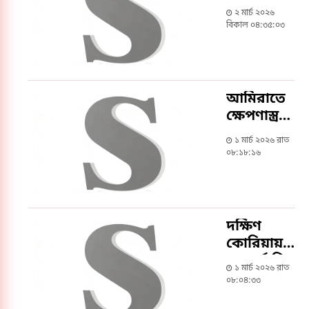
হামলায়
২ মার্চ ২০২৬
বাংলাদেশি
বিকাল ০৪:৩৫:০৩
নিহত
আমিরাতে
ক্ষেপণাস্ত্র
হামলায়
১ মার্চ ২০২৬ রাত
বাংলাদেশিসহ
০৮:১৮:১৬
৩ জনের মৃত্যু
দক্ষিণ
কোরিয়ায়
আন্তর্জাতিক
১ মার্চ ২০২৬ রাত
কোরআন
০৮:০৪:৩৩
তেলাওয়াত